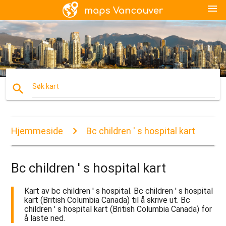
menu
search
Søk kart
Hjemmeside
Bc children ' s hospital kart
Bc children ' s hospital kart
Kart av bc children ' s hospital. Bc children ' s hospital
kart (British Columbia Canada) til å skrive ut. Bc
children ' s hospital kart (British Columbia Canada) for
å laste ned.