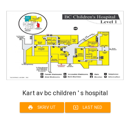
Kart av bc children ' s hospital
print
system_update_alt
SKRIV UT
LAST NED