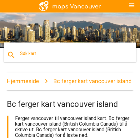
menu
search
Søk kart
Hjemmeside
Bc ferger kart vancouver island
Bc ferger kart vancouver island
Ferger vancouver til vancouver island kart. Bc ferger
kart vancouver island (British Columbia Canada) til å
skrive ut. Bc ferger kart vancouver island (British
Columbia Canada) for å laste ned.