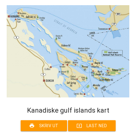
Kanadiske gulf islands kart
print
system_update_alt
SKRIV UT
LAST NED