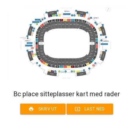
Bc place sitteplasser kart med rader
print
system_update_alt
SKRIV UT
LAST NED