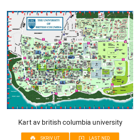
Kart av british columbia university
print
system_update_alt
SKRIV UT
LAST NED