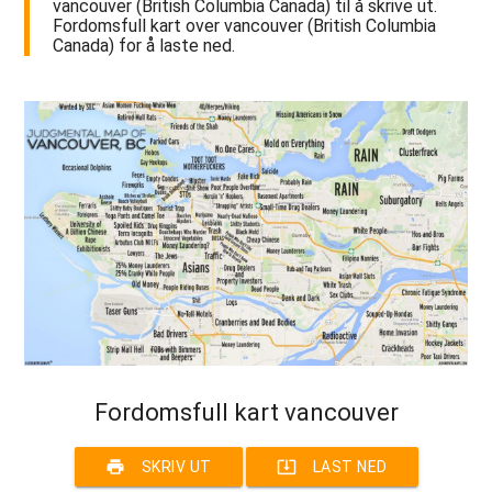
vancouver (British Columbia Canada) til å skrive ut.
Fordomsfull kart over vancouver (British Columbia
Canada) for å laste ned.
Fordomsfull kart vancouver
print
system_update_alt
SKRIV UT
LAST NED