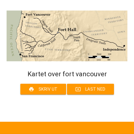
Kartet over fort vancouver
print
system_update_alt
SKRIV UT
LAST NED