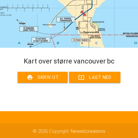
Kart over større vancouver bc
print
system_update_alt
SKRIV UT
LAST NED
© 2026 Copyright:
Newebcreations