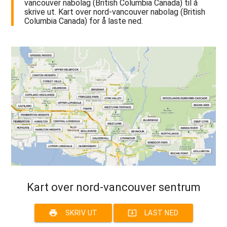
vancouver nabolag (British Columbia Canada) til å
skrive ut. Kart over nord-vancouver nabolag (British
Columbia Canada) for å laste ned.
Kart over nord-vancouver sentrum
print
system_update_alt
SKRIV UT
LAST NED