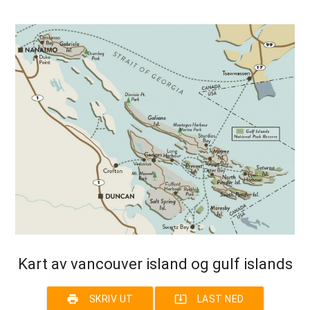
Kart av vancouver island og gulf islands
print
system_update_alt
SKRIV UT
LAST NED