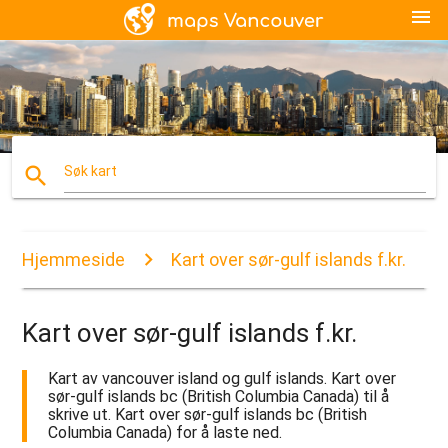
menu
search
Søk kart
Hjemmeside
Kart over sør-gulf islands f.kr.
Kart over sør-gulf islands f.kr.
Kart av vancouver island og gulf islands. Kart over
sør-gulf islands bc (British Columbia Canada) til å
skrive ut. Kart over sør-gulf islands bc (British
Columbia Canada) for å laste ned.