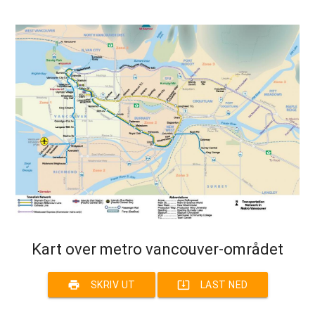
Kart over metro vancouver-området
print
system_update_alt
SKRIV UT
LAST NED