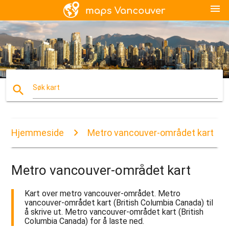
menu
search
Søk kart
Hjemmeside
Metro vancouver-området kart
Metro vancouver-området kart
Kart over metro vancouver-området. Metro
vancouver-området kart (British Columbia Canada) til
å skrive ut. Metro vancouver-området kart (British
Columbia Canada) for å laste ned.