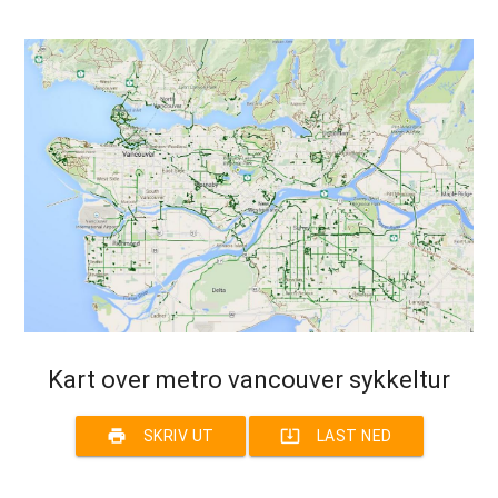
Kart over metro vancouver sykkeltur
print
system_update_alt
SKRIV UT
LAST NED