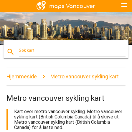
menu
search
Søk kart
Hjemmeside
Metro vancouver sykling kart
Metro vancouver sykling kart
Kart over metro vancouver sykling. Metro vancouver
sykling kart (British Columbia Canada) til å skrive ut.
Metro vancouver sykling kart (British Columbia
Canada) for å laste ned.