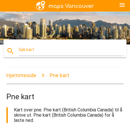
menu
search
Søk kart
Hjemmeside
Pne kart
Pne kart
Kart over pne. Pne kart (British Columbia Canada) til å
skrive ut. Pne kart (British Columbia Canada) for å
laste ned.