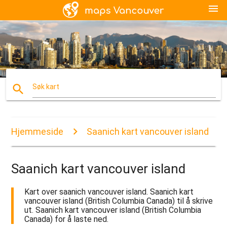
menu
search
Søk kart
Hjemmeside
Saanich kart vancouver island
Saanich kart vancouver island
Kart over saanich vancouver island. Saanich kart
vancouver island (British Columbia Canada) til å skrive
ut. Saanich kart vancouver island (British Columbia
Canada) for å laste ned.