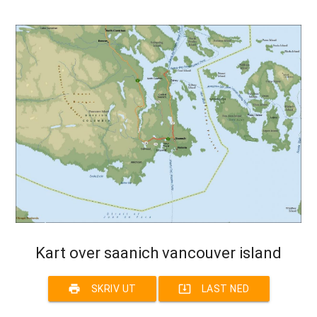
Kart over saanich vancouver island
print
system_update_alt
SKRIV UT
LAST NED