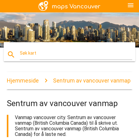
menu
search
Søk kart
Hjemmeside
Sentrum av vancouver vanmap
Sentrum av vancouver vanmap
Vanmap vancouver city. Sentrum av vancouver
vanmap (British Columbia Canada) til å skrive ut.
Sentrum av vancouver vanmap (British Columbia
Canada) for å laste ned.