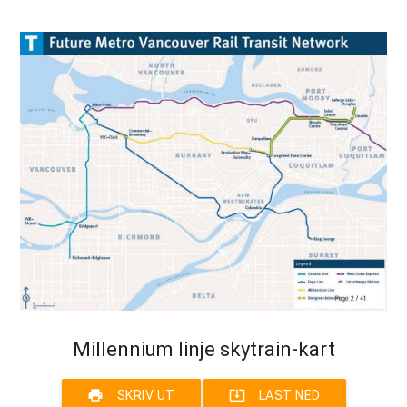
Millennium linje skytrain-kart
print
system_update_alt
SKRIV UT
LAST NED