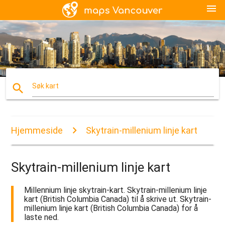
menu
search
Søk kart
Hjemmeside
Skytrain-millenium linje kart
Skytrain-millenium linje kart
Millennium linje skytrain-kart. Skytrain-millenium linje
kart (British Columbia Canada) til å skrive ut. Skytrain-
millenium linje kart (British Columbia Canada) for å
laste ned.