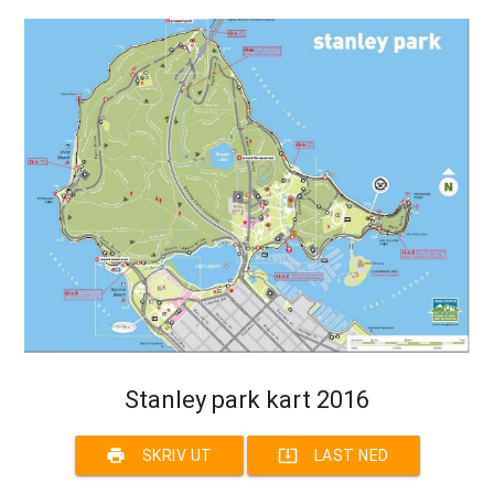
Stanley park kart 2016
print
system_update_alt
SKRIV UT
LAST NED