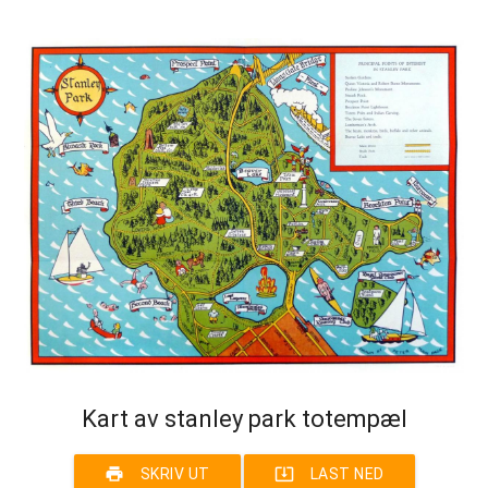
Kart av stanley park totempæl
print
system_update_alt
SKRIV UT
LAST NED