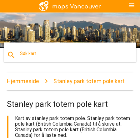
menu
search
Søk kart
Hjemmeside
Stanley park totem pole kart
Stanley park totem pole kart
Kart av stanley park totem pole. Stanley park totem
pole kart (British Columbia Canada) til å skrive ut.
Stanley park totem pole kart (British Columbia
Canada) for å laste ned.