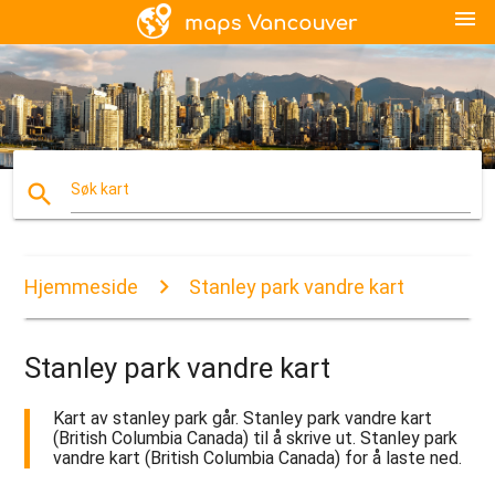
menu
search
Søk kart
Hjemmeside
Stanley park vandre kart
Stanley park vandre kart
Kart av stanley park går. Stanley park vandre kart
(British Columbia Canada) til å skrive ut. Stanley park
vandre kart (British Columbia Canada) for å laste ned.