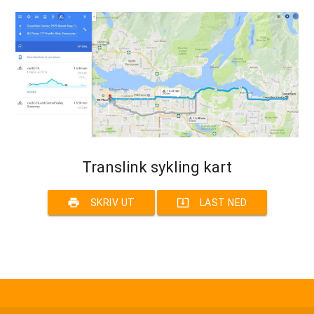
Translink sykling kart
print
system_update_alt
SKRIV UT
LAST NED