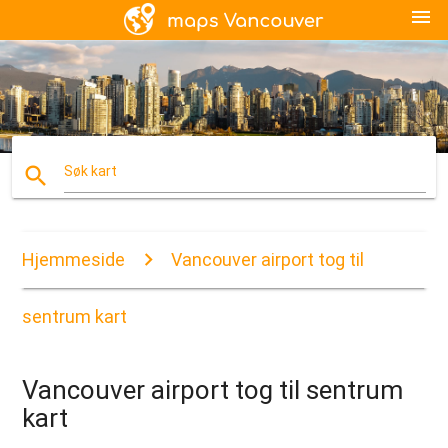
menu
search
Søk kart
Hjemmeside
Vancouver airport tog til
sentrum kart
Vancouver airport tog til sentrum
kart