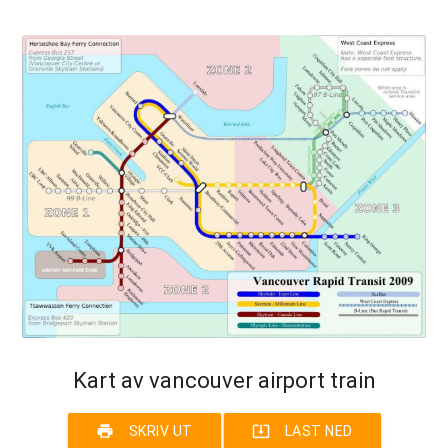
Kart av vancouver airport train
print
system_update_alt
SKRIV UT
LAST NED