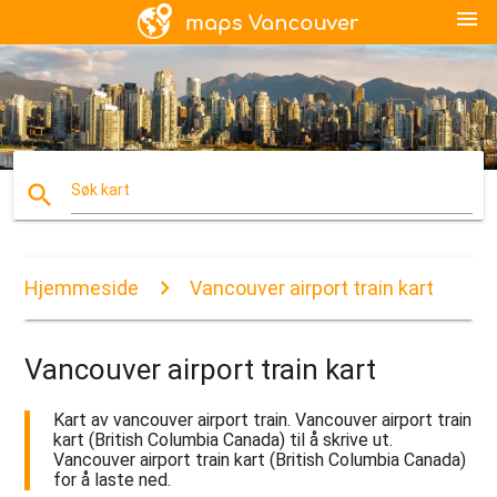
menu
search
Søk kart
Hjemmeside
Vancouver airport train kart
Vancouver airport train kart
Kart av vancouver airport train. Vancouver airport train
kart (British Columbia Canada) til å skrive ut.
Vancouver airport train kart (British Columbia Canada)
for å laste ned.