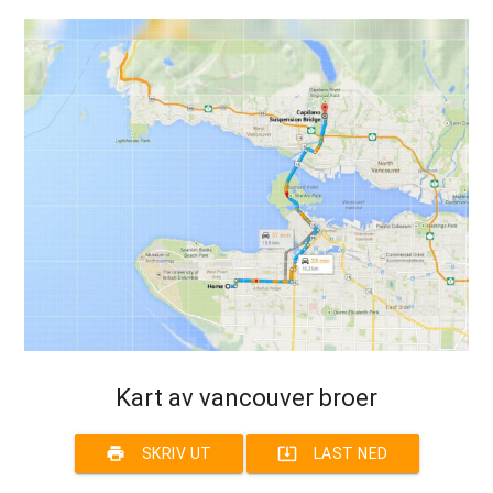
Kart av vancouver broer
print
system_update_alt
SKRIV UT
LAST NED