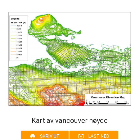
Kart av vancouver høyde
print
system_update_alt
SKRIV UT
LAST NED