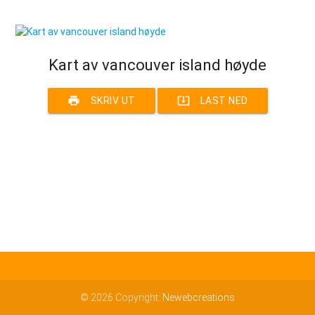
Kart av vancouver island høyde
print
system_update_alt
SKRIV UT
LAST NED
© 2026 Copyright:
Newebcreations