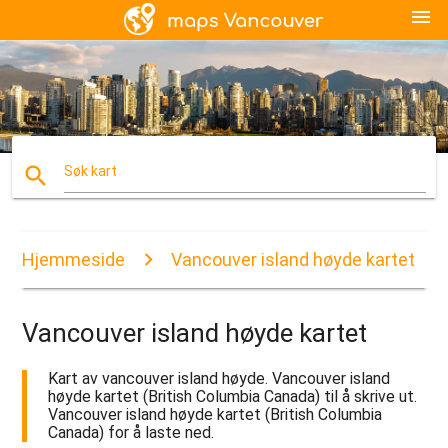
menu
search
Søk kart
Hjemmeside
Vancouver island høyde kartet
Vancouver island høyde kartet
Kart av vancouver island høyde. Vancouver island
høyde kartet (British Columbia Canada) til å skrive ut.
Vancouver island høyde kartet (British Columbia
Canada) for å laste ned.