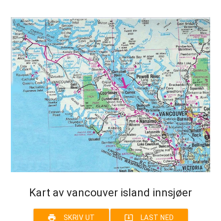
Kart av vancouver island innsjøer
print
system_update_alt
SKRIV UT
LAST NED