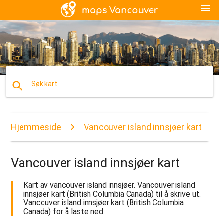
menu
search
Søk kart
Hjemmeside
Vancouver island innsjøer kart
Vancouver island innsjøer kart
Kart av vancouver island innsjøer. Vancouver island
innsjøer kart (British Columbia Canada) til å skrive ut.
Vancouver island innsjøer kart (British Columbia
Canada) for å laste ned.