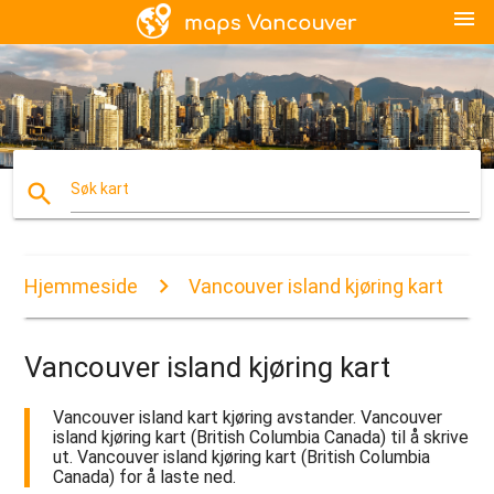
menu
search
Søk kart
Hjemmeside
Vancouver island kjøring kart
Vancouver island kjøring kart
Vancouver island kart kjøring avstander. Vancouver
island kjøring kart (British Columbia Canada) til å skrive
ut. Vancouver island kjøring kart (British Columbia
Canada) for å laste ned.