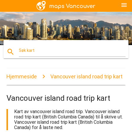
menu
search
Søk kart
Hjemmeside
Vancouver island road trip kart
Vancouver island road trip kart
Kart av vancouver island road trip. Vancouver island
road trip kart (British Columbia Canada) til å skrive ut.
Vancouver island road trip kart (British Columbia
Canada) for å laste ned.