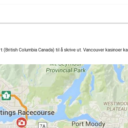
 (British Columbia Canada) til å skrive ut. Vancouver kasinoer ka