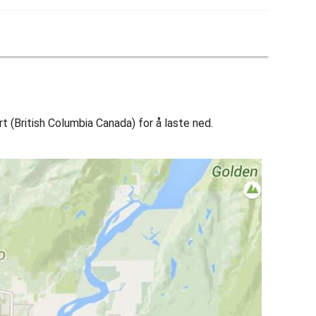
rt (British Columbia Canada) for å laste ned.