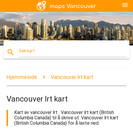
menu
search
Søk kart
Hjemmeside
Vancouver lrt kart
Vancouver lrt kart
Kart av vancouver lrt . Vancouver lrt kart (British
Columbia Canada) til å skrive ut. Vancouver lrt kart
(British Columbia Canada) for å laste ned.