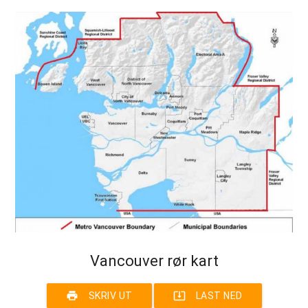
Vancouver rør kart
print
system_update_alt
SKRIV UT
LAST NED