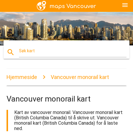
menu
search
Søk kart
Hjemmeside
Vancouver monorail kart
Vancouver monorail kart
Kart av vancouver monorail. Vancouver monorail kart
(British Columbia Canada) til å skrive ut. Vancouver
monorail kart (British Columbia Canada) for å laste
ned.