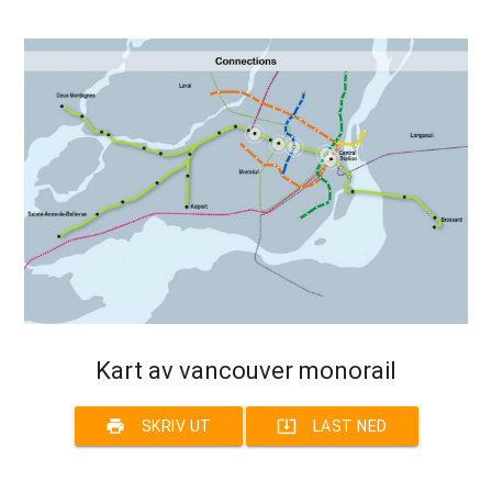
Kart av vancouver monorail
print
system_update_alt
SKRIV UT
LAST NED