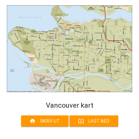
Vancouver kart
print
system_update_alt
SKRIV UT
LAST NED