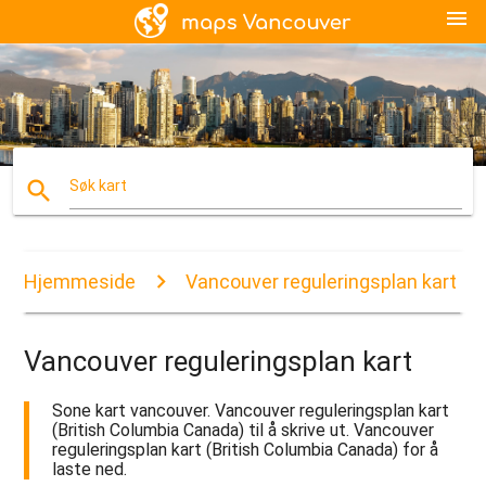
menu
search
Søk kart
Hjemmeside
Vancouver reguleringsplan kart
Vancouver reguleringsplan kart
Sone kart vancouver. Vancouver reguleringsplan kart
(British Columbia Canada) til å skrive ut. Vancouver
reguleringsplan kart (British Columbia Canada) for å
laste ned.