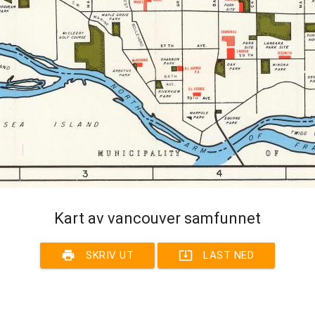
Kart av vancouver samfunnet
print
system_update_alt
SKRIV UT
LAST NED