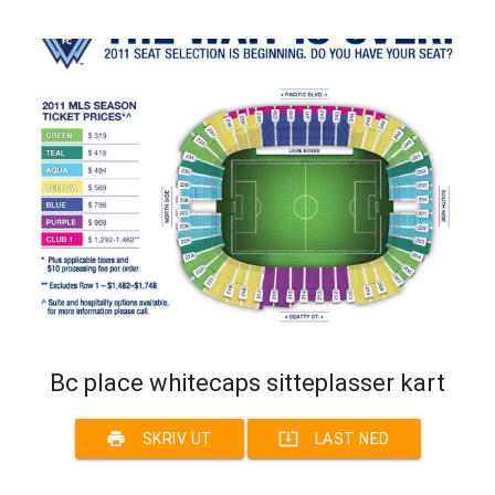
Bc place whitecaps sitteplasser kart
print
system_update_alt
SKRIV UT
LAST NED