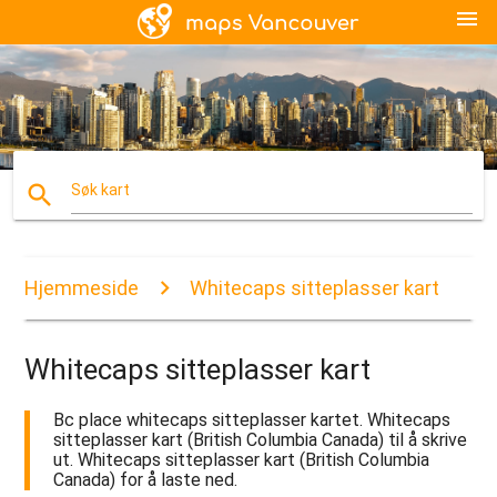
menu
search
Søk kart
Hjemmeside
Whitecaps sitteplasser kart
Whitecaps sitteplasser kart
Bc place whitecaps sitteplasser kartet. Whitecaps
sitteplasser kart (British Columbia Canada) til å skrive
ut. Whitecaps sitteplasser kart (British Columbia
Canada) for å laste ned.