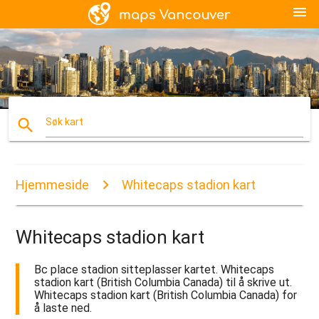
menu
search
Søk kart
Hjemmeside
Whitecaps stadion kart
Whitecaps stadion kart
Bc place stadion sitteplasser kartet. Whitecaps
stadion kart (British Columbia Canada) til å skrive ut.
Whitecaps stadion kart (British Columbia Canada) for
å laste ned.