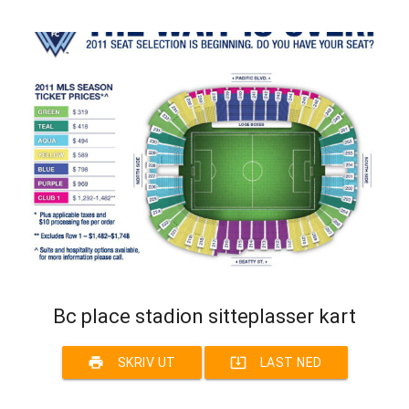
Bc place stadion sitteplasser kart
print
system_update_alt
SKRIV UT
LAST NED