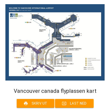
Vancouver canada flyplassen kart
print
system_update_alt
SKRIV UT
LAST NED