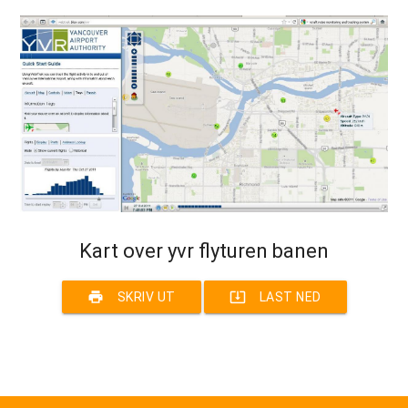
Kart over yvr flyturen banen
print
system_update_alt
SKRIV UT
LAST NED