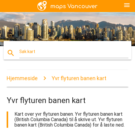
menu
search
Søk kart
Hjemmeside
Yvr flyturen banen kart
Yvr flyturen banen kart
Kart over yvr flyturen banen. Yvr flyturen banen kart
(British Columbia Canada) til å skrive ut. Yvr flyturen
banen kart (British Columbia Canada) for å laste ned.